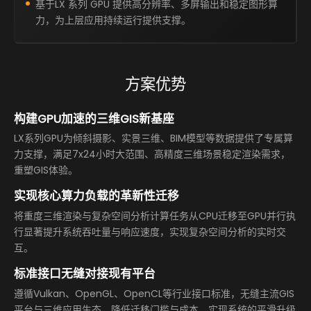
基于LX 系列 GPU 提供高分辨率、多屏输出和稳定图形算
力，为上层应用持续运行提供支撑。
方案优势
构建GPU加速的三维GIS新基座
LX系列GPU为倾斜摄影、实景三维、BIM模型等数据提供了专属算
力支撑，满足7x24小时大范围、高精度三维场景稳定渲染需求，
重塑GIS体验。
实现核心算力负载的革新性迁移
将重度三维渲染与复杂空间分析计算任务从CPU迁移至GPU并行执
行显著提升系统吞吐量与响应速度，实现复杂空间分析的实时交
互。
标准接口无缝对接现有平台
遵循Vulkan、OpenGL、OpenCL等行业接口标准，无缝主流GIS
平台与三维应用生态，降低迁移门槛与成本，实现系统的平滑升级