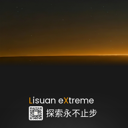
L
isuan e
X
treme
探索永不止步